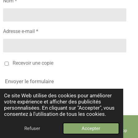
Nom *
Adresse e-mail *
Recevoir une copie
Envoyer le formulaire
Ce site Web utilise des cookies pour améliorer
© 2025 - 2026
OléBrésil
votre expérience et afficher des publicités
Propulsé par
Webador
personnalisées. En cliquant sur "Accepter", vous
consentez à l'utilisation de tous les cookies.
Refuser
Accepter
E-mail
Téléphone
Instagram
WhatsApp