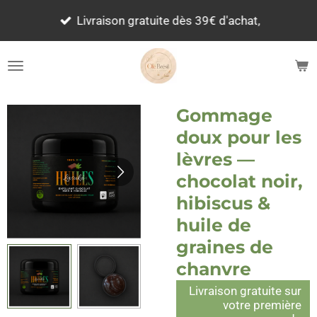
Passer
Livraison gratuite dès 39€ d'achat,
au
contenu
principal
Gommage
doux pour les
lèvres —
chocolat noir,
hibiscus &
huile de
graines de
chanvre
Livraison gratuite sur
votre première