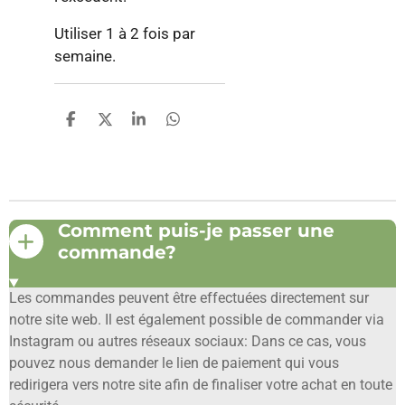
Utiliser 1 à 2 fois par
semaine.
P
P
P
P
a
a
a
a
r
r
r
r
t
t
t
t
a
a
a
a
g
g
g
g
e
e
e
e
Comment puis-je passer une
r
r
r
r
commande?
Les commandes peuvent être effectuées directement sur
notre site web. Il est également possible de commander via
Instagram ou autres réseaux sociaux: Dans ce cas, vous
pouvez nous demander le lien de paiement qui vous
redirigera vers notre site afin de finaliser votre achat en toute