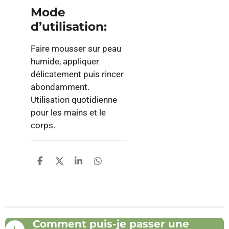
Mode
d’utilisation:
Faire mousser sur peau
humide, appliquer
délicatement puis rincer
abondamment.
Utilisation quotidienne
pour les mains et le
corps.
P
P
P
P
a
a
a
a
r
r
r
r
t
t
t
t
a
a
a
a
g
g
g
g
e
e
e
e
Comment puis-je passer une
r
r
r
r