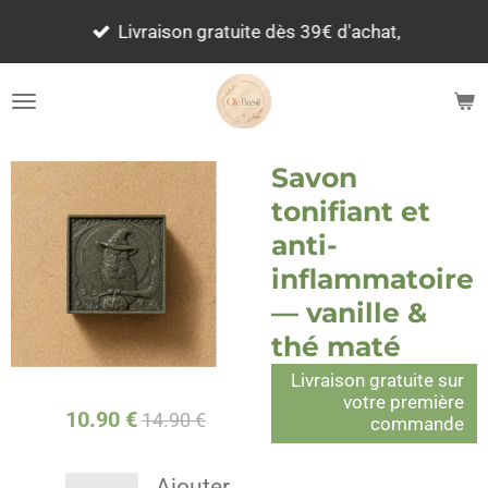
Passer
Livraison gratuite dès 39€ d'achat,
au
contenu
principal
Savon
tonifiant et
anti-
inflammatoire
— vanille &
thé maté
Livraison gratuite sur
votre première
10.90 €
14.90 €
commande
Ajouter